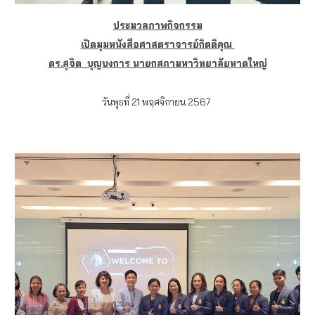
ประมวลภาพกิจกรรม
เปิดมุมหนังสือศาสตราจารย์กิตติคุณ
ดร.สุจิต บุญบงการ นายกสภามหาวิทยาลัยหาดใหญ่
วันพุธที่ 21 พฤศจิกายน 2567